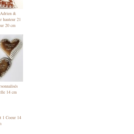
’Adrien &
r hauteur 21
eur 20 cm
rsonnalisés
elle 14 cm
 1 Coeur 14
m