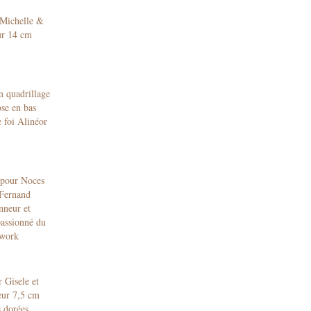
Michelle &
r 14 cm
 quadrillage
ose en bas
 foi Alinéor
pour Noces
Fernand
nneur et
assionné du
work
 Gisele et
eur 7,5 cm
s dorées