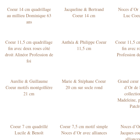
Coeur 14 cm quadrillage
Jacqueline & Bertrand
Noces d’Or 
au millieu Dominique 63
Coeur 14 cm
Luc Coeu
ans
Coeur 11,5 cm quadrillage
Anthéa & Philippe Coeur
Coeur 11,5 cm
fin avec deux roses côté
11,5 cm
fin avec r
droit Alinéor Profession de
Profession de
foi
Aurélie & Guillaume
Marie & Stéphane Coeur
Grand cœur 
Coeur motifs montgolfière
20 cm sur socle rond
d’Or de 
21 cm
collectio
Madeleine, p
Patch
Coeur 7 cm quadrillé
Coeur 7,5 cm motif simple
Noces d’Or
Lucile & Benoît
Noces d’Or avec alliances
Jacques co
alliance