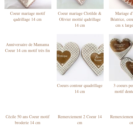
Coeur mariage motif
Coeur mariage Clotilde &
Mariage d
qadrillage 14 cm
Olivier moitié qadrillage
Béatrice, cœu
14 cm
cm x larg
Anniversaire de Mamama
Coeur 14 cm motif très fin
Coeurs contour quadrillage
3 coeurs pe
14 cm
motif dent
Cécile 50 ans Coeur motif
Remerciement 2 Coeur 14
Remerciement
broderie 14 cm
cm
c