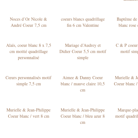
Noces d’Or Nicole &
coeurs blancs quadrillage
Baptême de 
André Coeur 7,5 cm
fin 6 cm Valentine
blanc rose 
Alaïs, coeur blanc 8 x 7,5
Mariage d’Audrey et
C & P coeur
cm moitié quadrillage
Didier Coeur 5,5 cm motif
motif simp
personnalisé
simple
Cœurs personnalisés motif
Aimee & Danny Coeur
Murielle & J
simple 7,5 cm
blanc / mauve claire 10,5
Coeur blanc 
cm
Murielle & Jean-Philippe
Murielle & Jean-Philippe
Marque-pla
Coeur blanc / vert 8 cm
Coeur blanc / bleu azur 8
motif quadri
cm