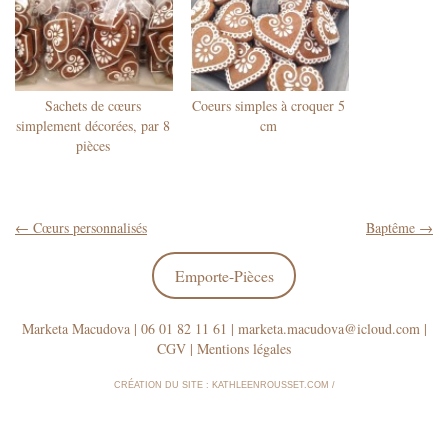
Sachets de cœurs
Coeurs simples à croquer 5
simplement décorées, par 8
cm
pièces
Navigation
←
Cœurs personnalisés
Baptême
→
pour
Emporte-Pièces
les
Marketa Macudova | 06 01 82 11 61 | marketa.macudova@
icloud.com |
articles
CGV
|
Mentions légales
CRÉATION DU SITE :
KATHLEENROUSSET.COM
/