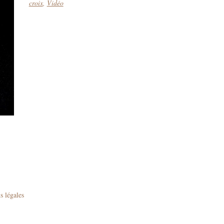
croix
,
Vidéo
s légales