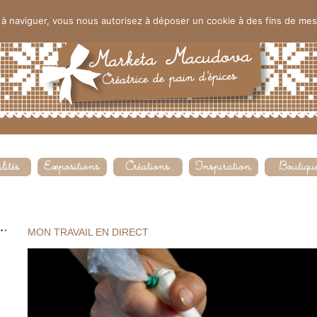
nt à naviguer, vous nous autorisez à déposer un cookie à des fins de me
MON TRAVAIL EN DIRECT