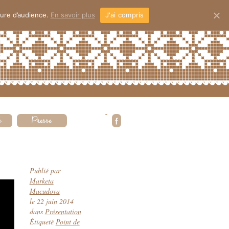
sure d’audience.
En savoir plus
J'ai compris
Publié par
Marketa
Macudova
le
22 juin 2014
dans
Présentation
Étiqueté
Point de