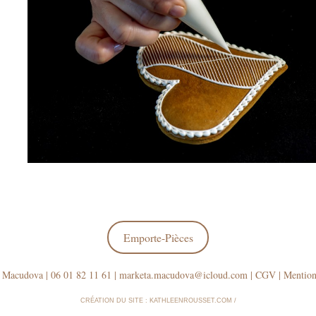
Emporte-Pièces
 Macudova | 06 01 82 11 61 | marketa.macudova@
icloud.com |
CGV
|
Mention
CRÉATION DU SITE :
KATHLEENROUSSET.COM
/