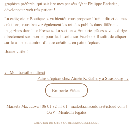
graphiste préférée, qui sait lire mes pensées 🙂 et
Philippe Enderlin
,
développeur web très patient !
La catégorie « Boutique » va bientôt vous proposer l’achat direct de mes
créations, vous trouvez également les articles publiés dans différents
magazines dans la « Presse ». La section « Emporte-pièces » vous dirige
directement sur mon
et pour les inscrits sur Facebook il suffit de cliquer
sur le « f » et admirer d’autre créations en pain d’épices.
Bonne visite !
Navigation
←
Mon travail en direct
Pains d’épices chez Aimée K. Gallery à Strasbourg
→
pour
Emporte-Pièces
les
articles
Marketa Macudova | 06 01 82 11 61 | marketa.macudova@
icloud.com |
CGV
|
Mentions légales
CRÉATION DU SITE :
KATHLEENROUSSET.COM
/