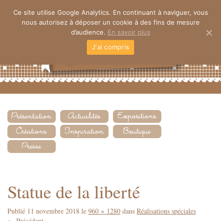
Ce site utilise Google Analytics. En continuant à naviguer, vous
nous autorisez à déposer un cookie à des fins de mesure
d’audience.
En savoir plus
J'ai compris
Statue de la liberté
Publié
11 novembre 2018
le
960 × 1280
dans
Réalisations spéciales
←
Précédent