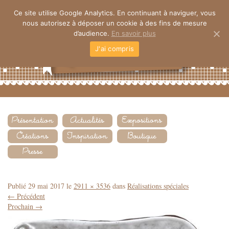
Ce site utilise Google Analytics. En continuant à naviguer, vous
nous autorisez à déposer un cookie à des fins de mesure
d’audience.
En savoir plus
J'ai compris
Publié
29 mai 2017
le
2911 × 3536
dans
Réalisations spéciales
←
Précédent
Prochain
→